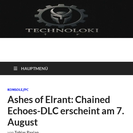
Technoloki: Gaming
Technoloki: Dein Gaming- und Entertainment News-Portal für
Blockbuster, Indie-Perlen und Retro-Klassiker.
und Entertainment
HAUPTMENÜ
News
KONSOLE/PC
Ashes of Elrant: Chained
Echoes-DLC erscheint am 7.
August
von
Tobias Paxian