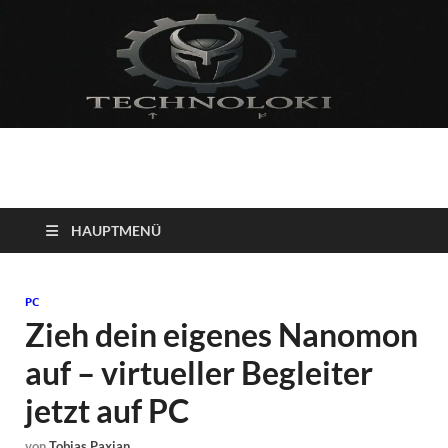
Technoloki: Gaming
Technoloki: Dein Gaming- und Entertainment News-Portal für
Blockbuster, Indie-Perlen und Retro-Klassiker.
und Entertainment
HAUPTMENÜ
News
PC
Zieh dein eigenes Nanomon
auf – virtueller Begleiter
jetzt auf PC
von
Tobias Paxian