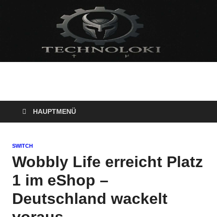
Technoloki: Gaming
Technoloki: Dein Gaming- und Entertainment News-Portal für
Blockbuster, Indie-Perlen und Retro-Klassiker.
und Entertainment
HAUPTMENÜ
News
SWITCH
Wobbly Life erreicht Platz
1 im eShop –
Deutschland wackelt