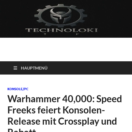
Technoloki: Gaming
Technoloki: Dein Gaming- und Entertainment News-Portal für
Blockbuster, Indie-Perlen und Retro-Klassiker.
und Entertainment
HAUPTMENÜ
News
KONSOLE/PC
Warhammer 40,000: Speed
Freeks feiert Konsolen-
Release mit Crossplay und