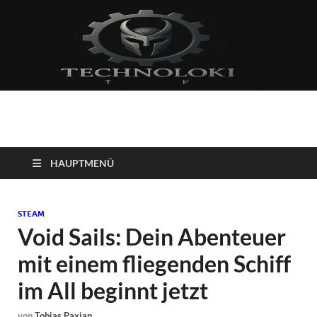
Technoloki: Gaming
Technoloki: Dein Gaming- und Entertainment News-Portal für
Blockbuster, Indie-Perlen und Retro-Klassiker.
und Entertainment
HAUPTMENÜ
News
STEAM
Void Sails: Dein Abenteuer
mit einem fliegenden Schiff
im All beginnt jetzt
von
Tobias Paxian