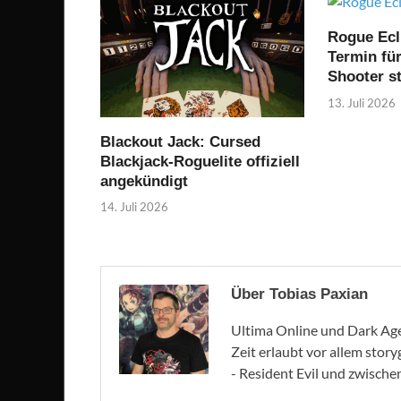
Rogue Ecl
Termin fü
Shooter st
13. Juli 2026
Blackout Jack: Cursed
Blackjack-Roguelite offiziell
angekündigt
14. Juli 2026
Über Tobias Paxian
Ultima Online und Dark Age 
Zeit erlaubt vor allem stor
- Resident Evil und zwische