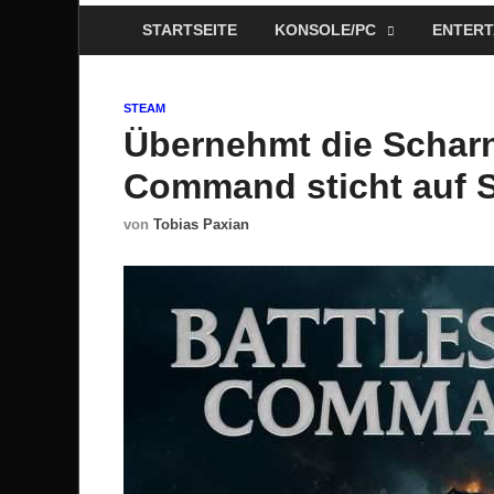
STARTSEITE
KONSOLE/PC
ENTERT
STEAM
Übernehmt die Scharn
Command sticht auf S
von
Tobias Paxian