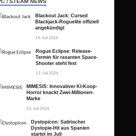
PC / STEAM NEWS
Blackout Jack: Cursed
Blackjack-Roguelite offiziell
angekündigt
14. Juli 2026
Rogue Eclipse: Release-
Termin für rasanten Space-
Shooter steht fest
13. Juli 2026
MIMESIS: Innovativer KI-Koop-
Horror knackt Zwei-Millionen-
Marke
13. Juli 2026
Dystopicon: Satirischer
Dystopie-Hit aus Spanien
startet im Juli