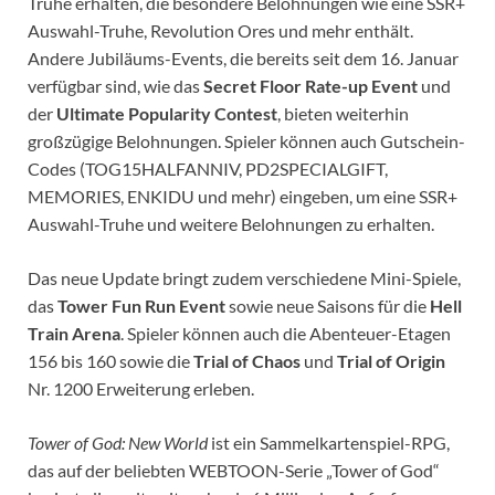
Truhe erhalten, die besondere Belohnungen wie eine SSR+
Auswahl-Truhe, Revolution Ores und mehr enthält.
Andere Jubiläums-Events, die bereits seit dem 16. Januar
verfügbar sind, wie das
Secret Floor Rate-up Event
und
der
Ultimate Popularity Contest
, bieten weiterhin
großzügige Belohnungen. Spieler können auch Gutschein-
Codes (TOG15HALFANNIV, PD2SPECIALGIFT,
MEMORIES, ENKIDU und mehr) eingeben, um eine SSR+
Auswahl-Truhe und weitere Belohnungen zu erhalten.
Das neue Update bringt zudem verschiedene Mini-Spiele,
das
Tower Fun Run Event
sowie neue Saisons für die
Hell
Train Arena
. Spieler können auch die Abenteuer-Etagen
156 bis 160 sowie die
Trial of Chaos
und
Trial of Origin
Nr. 1200 Erweiterung erleben.
Tower of God: New World
ist ein Sammelkartenspiel-RPG,
das auf der beliebten WEBTOON-Serie „Tower of God“