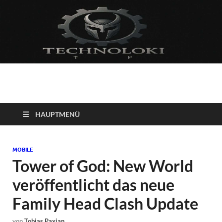
Technoloki: Gaming
Technoloki: Dein Gaming- und Entertainment News-Portal für
Blockbuster, Indie-Perlen und Retro-Klassiker.
und Entertainment
HAUPTMENÜ
News
MOBILE
Tower of God: New World
veröffentlicht das neue
Family Head Clash Update
von
Tobias Paxian