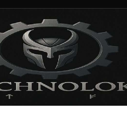
ng und Entertainment N
ortal für Blockbuster, Indie-Perlen und Retro-Klassiker.