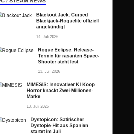
PC / STEAM NEWS
Blackout Jack: Cursed
Blackjack-Roguelite offiziell
angekündigt
14. Juli 2026
Rogue Eclipse: Release-
Termin für rasanten Space-
Shooter steht fest
13. Juli 2026
MIMESIS: Innovativer KI-Koop-
Horror knackt Zwei-Millionen-
Marke
13. Juli 2026
Dystopicon: Satirischer
Dystopie-Hit aus Spanien
startet im Juli