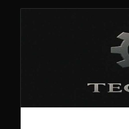
Technoloki: Gami
Technoloki: Dein Gaming- und Entertainment News-P