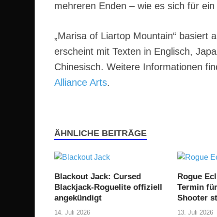
mehreren Enden – wie es sich für ein
„Marisa of Liartop Mountain“ basiert
erscheint mit Texten in Englisch, Jap
Chinesisch. Weitere Informationen find
Alliance Arts
.
ÄHNLICHE BEITRÄGE
Blackout Jack: Cursed
Rogue Ecl
Blackjack-Roguelite offiziell
Termin fü
angekündigt
Shooter st
14. Juli 2026
13. Juli 2026