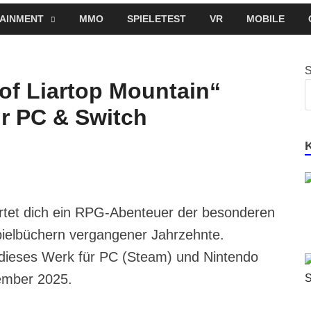
AINMENT
MMO
SPIELETEST
VR
MOBILE
f Liartop Mountain“
ür PC & Switch
artet dich ein RPG-Abenteuer der besonderen
Spielbüchern vergangener Jahrzehnte.
 dieses Werk für PC (Steam) und Nintendo
ember 2025.