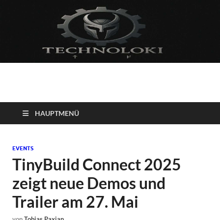
Technoloki: Gaming
Technoloki: Dein Gaming- und Entertainment News-Portal für
Blockbuster, Indie-Perlen und Retro-Klassiker.
und Entertainment
HAUPTMENÜ
News
EVENTS
TinyBuild Connect 2025
zeigt neue Demos und
Trailer am 27. Mai
von
Tobias Paxian