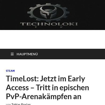
Technoloki: Gaming
Technoloki: Dein Gaming- und Entertainment News-Portal für
Blockbuster, Indie-Perlen und Retro-Klassiker.
und Entertainment
HAUPTMENÜ
News
STEAM
TimeLost: Jetzt im Early
Access – Tritt in epischen
PvP-Arenakämpfen an
von
Tobias Paxian