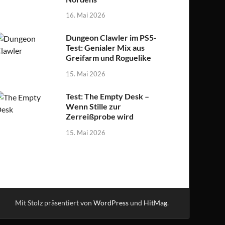
16. Mai 2026
Dungeon Clawler im PS5-
Test: Genialer Mix aus
Greifarm und Roguelike
15. Mai 2026
Test: The Empty Desk –
Wenn Stille zur
Zerreißprobe wird
15. Mai 2026
Mit Stolz präsentiert von
WordPress
und
HitMag
.