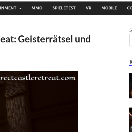
AINMENT
MMO
SPIELETEST
VR
MOBILE
C
S
eat: Geisterrätsel und