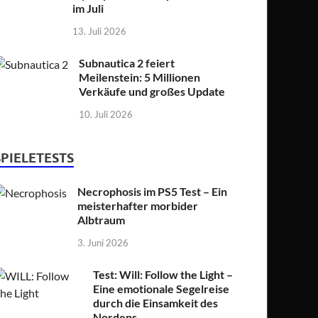
im Juli
13. Juli 2026
Subnautica 2 feiert
Meilenstein: 5 Millionen
Verkäufe und großes Update
10. Juli 2026
SPIELETESTS
Necrophosis im PS5 Test – Ein
meisterhafter morbider
Albtraum
3. Juni 2026
Test: Will: Follow the Light –
Eine emotionale Segelreise
durch die Einsamkeit des
Nordens