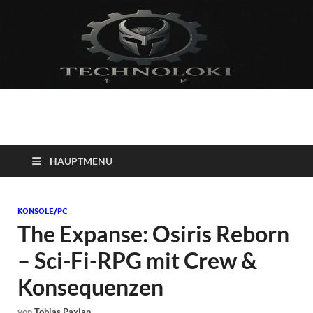
Technoloki: Gaming
Technoloki: Dein Gaming- und Entertainment News-Portal für
Blockbuster, Indie-Perlen und Retro-Klassiker.
und Entertainment
HAUPTMENÜ
News
KONSOLE/PC
The Expanse: Osiris Reborn
– Sci-Fi-RPG mit Crew &
Konsequenzen
von
Tobias Paxian