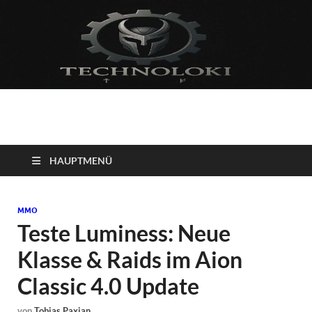
Technoloki: Gaming
Technoloki: Dein Gaming- und Entertainment News-Portal für
Blockbuster, Indie-Perlen und Retro-Klassiker.
und Entertainment
HAUPTMENÜ
News
MMO
Teste Luminess: Neue
Klasse & Raids im Aion
Classic 4.0 Update
von
Tobias Paxian