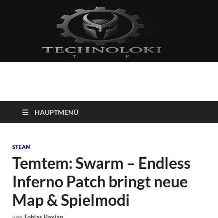
Technoloki: Gaming
Technoloki: Dein Gaming- und Entertainment News-Portal für
Blockbuster, Indie-Perlen und Retro-Klassiker.
und Entertainment
HAUPTMENÜ
News
STEAM
Temtem: Swarm – Endless
Inferno Patch bringt neue
Map & Spielmodi
von
Tobias Paxian