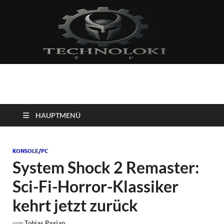
Technoloki: Gaming
Technoloki: Dein Gaming- und Entertainment News-Portal für
Blockbuster, Indie-Perlen und Retro-Klassiker.
und Entertainment
HAUPTMENÜ
News
KONSOLE/PC
System Shock 2 Remaster:
Sci-Fi-Horror-Klassiker
kehrt jetzt zurück
von
Tobias Paxian