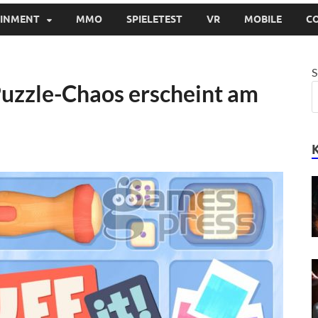
AINMENT
MMO
SPIELETEST
VR
MOBILE
C
S
Puzzle-Chaos erscheint am