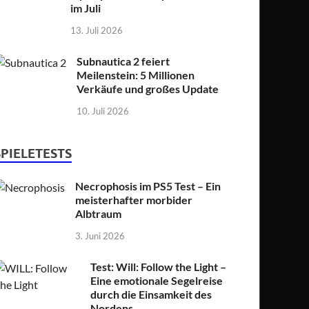
im Juli
13. Juli 2026
Subnautica 2 feiert
Meilenstein: 5 Millionen
Verkäufe und großes Update
10. Juli 2026
SPIELETESTS
Necrophosis im PS5 Test – Ein
meisterhafter morbider
Albtraum
3. Juni 2026
Test: Will: Follow the Light –
Eine emotionale Segelreise
durch die Einsamkeit des
Nordens