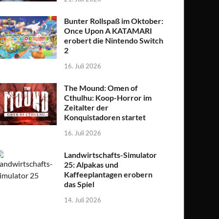
Bunter Rollspaß im Oktober:
Once Upon A KATAMARI
erobert die Nintendo Switch
2
16. Juli 2026
The Mound: Omen of
Cthulhu: Koop-Horror im
Zeitalter der
Konquistadoren startet
16. Juli 2026
Landwirtschafts-Simulator
25: Alpakas und
Kaffeeplantagen erobern
das Spiel
14. Juli 2026