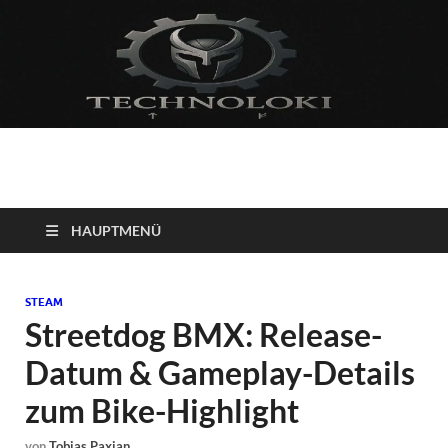
Technoloki: Gaming
Technoloki: Dein Gaming- und Entertainment News-Portal für
Blockbuster, Indie-Perlen und Retro-Klassiker.
und Entertainment
HAUPTMENÜ
News
STEAM
Streetdog BMX: Release-
Datum & Gameplay-Details
zum Bike-Highlight
von
Tobias Paxian