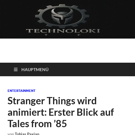
Technoloki: Gaming
Technoloki: Dein Gaming- und Entertainment News-Portal für
Blockbuster, Indie-Perlen und Retro-Klassiker.
und Entertainment
HAUPTMENÜ
News
ENTERTAINMENT
Stranger Things wird
animiert: Erster Blick auf
Tales from ’85
von
Tobias Paxian