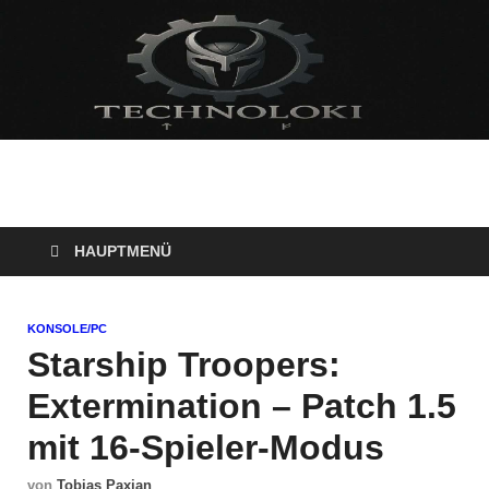
Technoloki: Gaming
Technoloki: Dein Gaming- und Entertainment News-Portal für
Blockbuster, Indie-Perlen und Retro-Klassiker.
und Entertainment
HAUPTMENÜ
News
KONSOLE/PC
Starship Troopers:
Extermination – Patch 1.5
mit 16-Spieler-Modus
von
Tobias Paxian