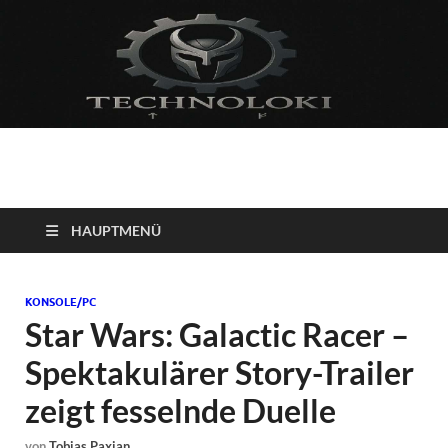
Technoloki: Gaming
Technoloki: Dein Gaming- und Entertainment News-Portal für
Blockbuster, Indie-Perlen und Retro-Klassiker.
und Entertainment
HAUPTMENÜ
News
KONSOLE/PC
Star Wars: Galactic Racer –
Spektakulärer Story-Trailer
zeigt fesselnde Duelle
von
Tobias Paxian