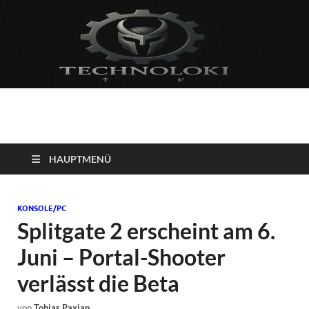
Technoloki: Gaming
Technoloki: Dein Gaming- und Entertainment News-Portal für
Blockbuster, Indie-Perlen und Retro-Klassiker.
und Entertainment
HAUPTMENÜ
News
KONSOLE/PC
Splitgate 2 erscheint am 6.
Juni – Portal-Shooter
verlässt die Beta
von
Tobias Paxian