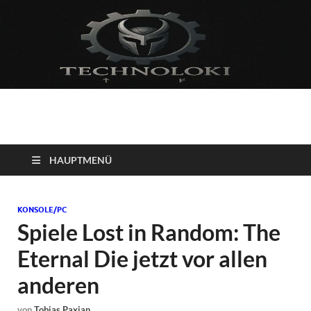
Technoloki: Gaming
Technoloki: Dein Gaming- und Entertainment News-Portal für
Blockbuster, Indie-Perlen und Retro-Klassiker.
und Entertainment
HAUPTMENÜ
News
KONSOLE/PC
Spiele Lost in Random: The
Eternal Die jetzt vor allen
anderen
von
Tobias Paxian