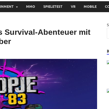
AINMENT
MMO
SPIELETEST
VR
MOBILE
C
S
s Survival-Abenteuer mit
ber