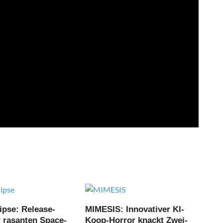
ipse: Release-
MIMESIS: Innovativer KI-
r rasanten Space-
Koop-Horror knackt Zwei-