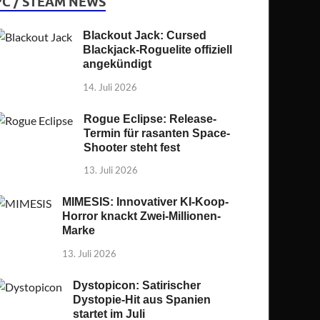
PC / STEAM NEWS
Blackout Jack: Cursed
Blackjack-Roguelite offiziell
angekündigt
14. Juli 2026
Rogue Eclipse: Release-
Termin für rasanten Space-
Shooter steht fest
13. Juli 2026
MIMESIS: Innovativer KI-Koop-
Horror knackt Zwei-Millionen-
Marke
13. Juli 2026
Dystopicon: Satirischer
Dystopie-Hit aus Spanien
startet im Juli