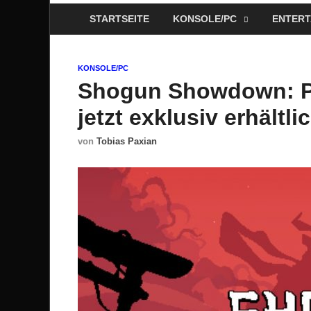
STARTSEITE
KONSOLE/PC
ENTERT
KONSOLE/PC
Shogun Showdown: P
jetzt exklusiv erhältli
von
Tobias Paxian