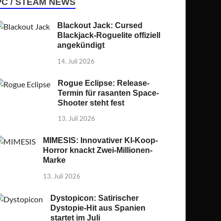
PC / STEAM NEWS
Blackout Jack: Cursed
Blackjack-Roguelite offiziell
angekündigt
14. Juli 2026
Rogue Eclipse: Release-
Termin für rasanten Space-
Shooter steht fest
13. Juli 2026
MIMESIS: Innovativer KI-Koop-
Horror knackt Zwei-Millionen-
Marke
13. Juli 2026
Dystopicon: Satirischer
Dystopie-Hit aus Spanien
startet im Juli