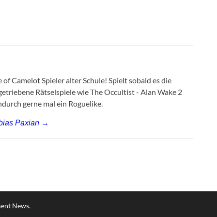
of Camelot Spieler alter Schule! Spielt sobald es die
ygetriebene Rätselspiele wie The Occultist - Alan Wake 2
ndurch gerne mal ein Roguelike.
obias Paxian →
ment News
.