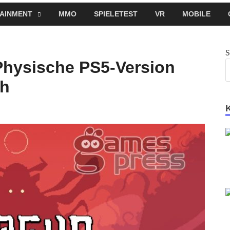
AINMENT
MMO
SPIELETEST
VR
MOBILE
S
hysische PS5-Version
ch