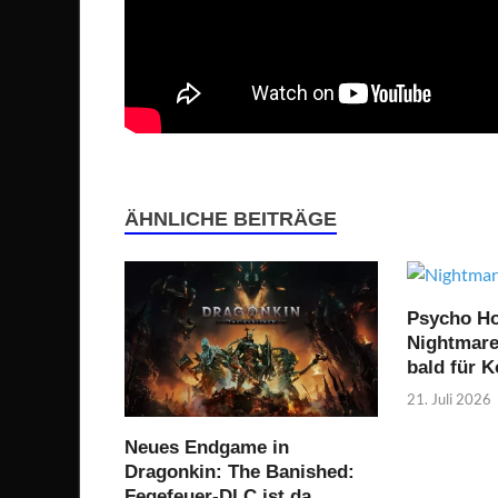
ÄHNLICHE BEITRÄGE
Psycho Ho
Nightmare 
bald für 
21. Juli 2026
Neues Endgame in
Dragonkin: The Banished:
Fegefeuer-DLC ist da