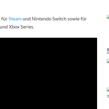
h für
Steam
und Nintendo Switch sowie für
 und Xbox Series.