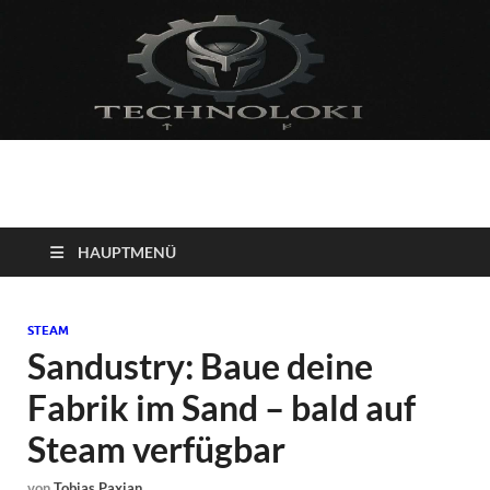
Technoloki: Gaming
Technoloki: Dein Gaming- und Entertainment News-Portal für
Blockbuster, Indie-Perlen und Retro-Klassiker.
und Entertainment
HAUPTMENÜ
News
STEAM
Sandustry: Baue deine
Fabrik im Sand – bald auf
Steam verfügbar
von
Tobias Paxian