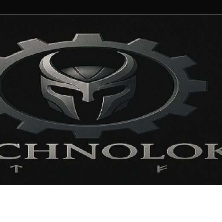
ng und Entertainment N
ortal für Blockbuster, Indie-Perlen und Retro-Klassiker.