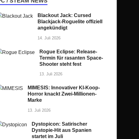
PC / STEAM NEWS
Blackout Jack: Cursed
Blackjack-Roguelite offiziell
angekündigt
14. Juli 2026
Rogue Eclipse: Release-
Termin für rasanten Space-
Shooter steht fest
13. Juli 2026
MIMESIS: Innovativer KI-Koop-
Horror knackt Zwei-Millionen-
Marke
13. Juli 2026
Dystopicon: Satirischer
Dystopie-Hit aus Spanien
startet im Juli