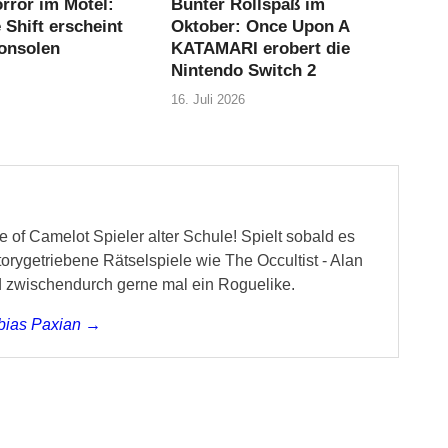
rror im Motel:
Bunter Rollspaß im
Shift erscheint
Oktober: Once Upon A
Konsolen
KATAMARI erobert die
Nintendo Switch 2
16. Juli 2026
 of Camelot Spieler alter Schule! Spielt sobald es
storygetriebene Rätselspiele wie The Occultist - Alan
d zwischendurch gerne mal ein Roguelike.
obias Paxian →