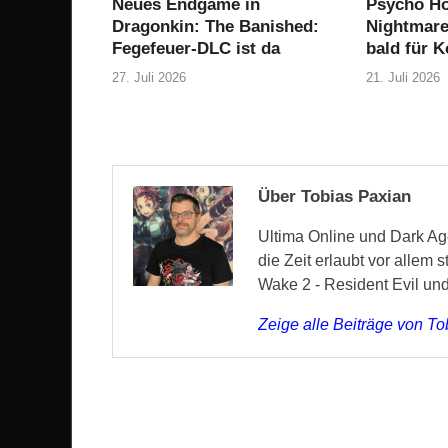
Neues Endgame in
Psycho Ho
Dragonkin: The Banished:
Nightmare 
Fegefeuer-DLC ist da
bald für 
27. Juli 2026
21. Juli 2026
Über Tobias Paxian
Ultima Online und Dark Age
die Zeit erlaubt vor allem 
Wake 2 - Resident Evil un
Zeige alle Beiträge von T