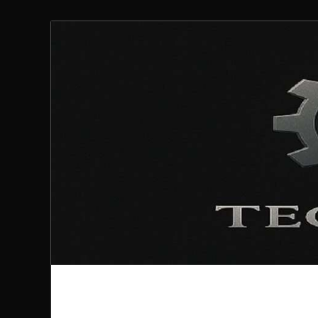
Technoloki: Gami
Technoloki: Dein Gaming- und Entertainment News-P