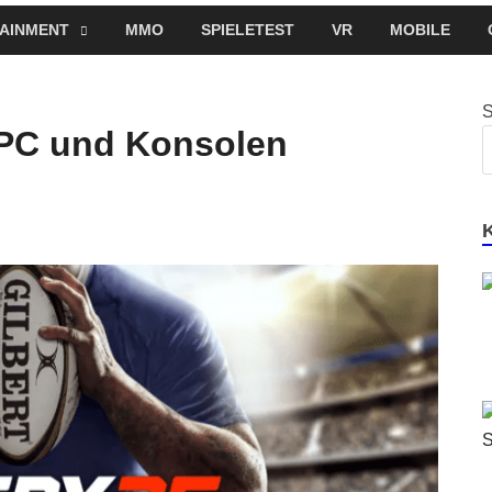
AINMENT
MMO
SPIELETEST
VR
MOBILE
r PC und Konsolen