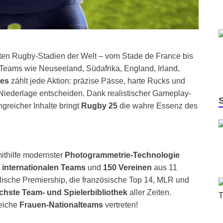
ößten Rugby-Stadien der Welt – vom Stade de France bis
-Teams wie Neuseeland, Südafrika, England, Irland,
hes
zählt jede Aktion: präzise Pässe, harte Rucks und
Niederlage entscheiden. Dank realistischer Gameplay-
reicher Inhalte bringt
Rugby 25
die wahre Essenz des
mithilfe modernster
Photogrammetrie-Technologie
 internationalen Teams
und
150 Vereinen
aus 11
ische Premiership, die französische Top 14, MLR und
chste Team- und Spielerbibliothek
aller Zeiten.
reiche
Frauen-Nationalteams
vertreten!