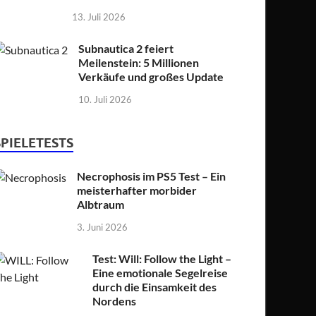
13. Juli 2026
Subnautica 2 feiert
Meilenstein: 5 Millionen
Verkäufe und großes Update
10. Juli 2026
SPIELETESTS
Necrophosis im PS5 Test – Ein
meisterhafter morbider
Albtraum
3. Juni 2026
Test: Will: Follow the Light –
Eine emotionale Segelreise
durch die Einsamkeit des
Nordens