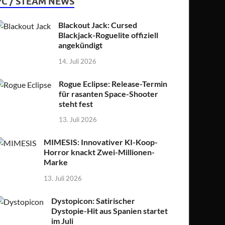
PC / STEAM NEWS
Blackout Jack: Cursed
Blackjack-Roguelite offiziell
angekündigt
14. Juli 2026
Rogue Eclipse: Release-Termin
für rasanten Space-Shooter
steht fest
13. Juli 2026
MIMESIS: Innovativer KI-Koop-
Horror knackt Zwei-Millionen-
Marke
13. Juli 2026
Dystopicon: Satirischer
Dystopie-Hit aus Spanien startet
im Juli