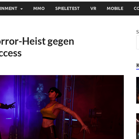
AINMENT
MMO
SPIELETEST
VR
MOBILE
C
S
rror-Heist gegen
ccess