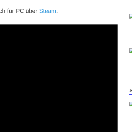
lich für PC über
Steam
.