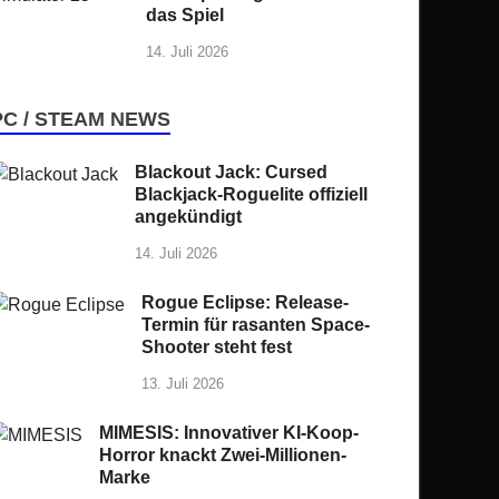
das Spiel
14. Juli 2026
PC / STEAM NEWS
Blackout Jack: Cursed
Blackjack-Roguelite offiziell
angekündigt
14. Juli 2026
Rogue Eclipse: Release-
Termin für rasanten Space-
Shooter steht fest
13. Juli 2026
MIMESIS: Innovativer KI-Koop-
Horror knackt Zwei-Millionen-
Marke