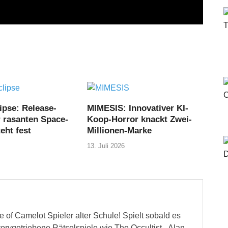
ipse: Release-
MIMESIS: Innovativer KI-
r rasanten Space-
Koop-Horror knackt Zwei-
eht fest
Millionen-Marke
13. Juli 2026
 of Camelot Spieler alter Schule! Spielt sobald es
storygetriebene Rätselspiele wie The Occultist - Alan