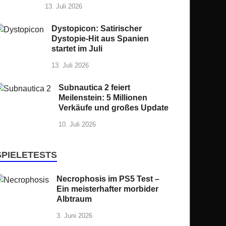
13. Juli 2026
Dystopicon: Satirischer
Dystopie-Hit aus Spanien
startet im Juli
13. Juli 2026
Subnautica 2 feiert
Meilenstein: 5 Millionen
Verkäufe und großes Update
10. Juli 2026
SPIELETESTS
Necrophosis im PS5 Test –
Ein meisterhafter morbider
Albtraum
3. Juni 2026