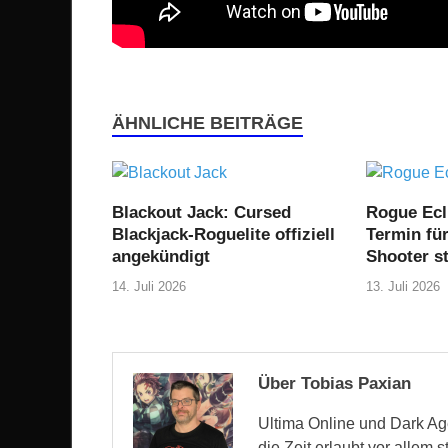
ÄHNLICHE BEITRÄGE
Blackout Jack: Cursed
Rogue Ecl
Blackjack-Roguelite offiziell
Termin fü
angekündigt
Shooter st
14. Juli 2026
13. Juli 2026
Über Tobias Paxian
Ultima Online und Dark Age
die Zeit erlaubt vor allem 