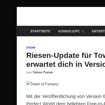
Technoloki: Gami
Technoloki: Dein Gaming- und Entertainment News-P
STARTSEITE
KONSOLE/PC
ENTERT
STEAM
Riesen-Update für To
erwartet dich in Versi
von
Tobias Paxian
Mit der Veröffentlichung von Version 
Perfect World dem beliebten Free-to