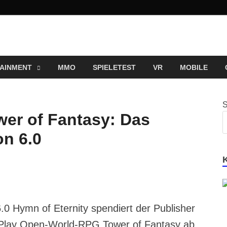
ng und Entertainment N
ortal für Blockbuster, Indie-Perlen und Retro-Klassiker.
AINMENT
MMO
SPIELETEST
VR
MOBILE
wer of Fantasy: Das
on 6.0
6.0 Hymn of Eternity spendiert der Publisher
-Play Open-World-RPG Tower of Fantasy ab