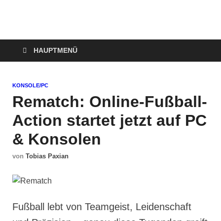
Technoloki: Gaming
Technoloki: Dein Gaming- und Entertainment News-Portal für
Blockbuster, Indie-Perlen und Retro-Klassiker.
und Entertainment
HAUPTMENÜ
News
KONSOLE/PC
Rematch: Online-Fußball-
Action startet jetzt auf PC
& Konsolen
von
Tobias Paxian
Fußball lebt von Teamgeist, Leidenschaft