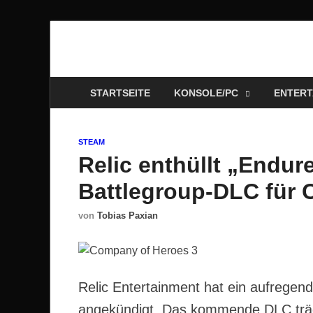
Technoloki: Gami
Technoloki: Dein Gaming- und Entertainment News-P
STARTSEITE
KONSOLE/PC
ENTERT
STEAM
Relic enthüllt „Endur
Battlegroup-DLC für 
von
Tobias Paxian
Relic Entertainment hat ein aufregen
angekündigt. Das kommende DLC träg