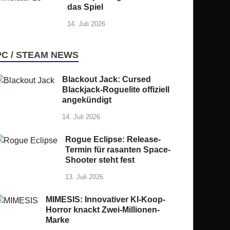
das Spiel
14. Juli 2026
PC / STEAM NEWS
Blackout Jack: Cursed
Blackjack-Roguelite offiziell
angekündigt
14. Juli 2026
Rogue Eclipse: Release-
Termin für rasanten Space-
Shooter steht fest
13. Juli 2026
MIMESIS: Innovativer KI-Koop-
Horror knackt Zwei-Millionen-
Marke