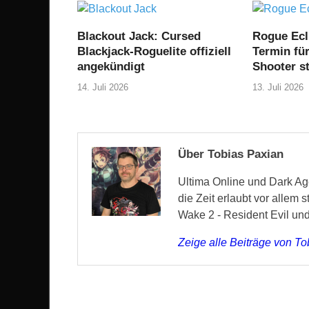
Blackout Jack: Cursed
Rogue Ecl
Blackjack-Roguelite offiziell
Termin fü
angekündigt
Shooter st
14. Juli 2026
13. Juli 2026
Über Tobias Paxian
Ultima Online und Dark Age
die Zeit erlaubt vor allem 
Wake 2 - Resident Evil un
Zeige alle Beiträge von T