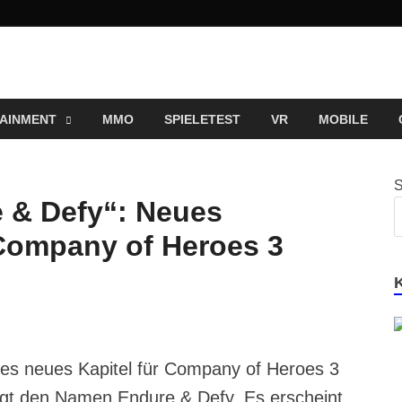
ng und Entertainment N
ortal für Blockbuster, Indie-Perlen und Retro-Klassiker.
AINMENT
MMO
SPIELETEST
VR
MOBILE
e & Defy“: Neues
Company of Heroes 3
des neues Kapitel für Company of Heroes 3
t den Namen Endure & Defy. Es erscheint