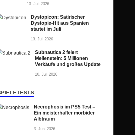
13. Juli 2026
Dystopicon: Satirischer
Dystopie-Hit aus Spanien
startet im Juli
13. Juli 2026
Subnautica 2 feiert
Meilenstein: 5 Millionen
Verkäufe und großes Update
10. Juli 2026
SPIELETESTS
Necrophosis im PS5 Test –
Ein meisterhafter morbider
Albtraum
3. Juni 2026