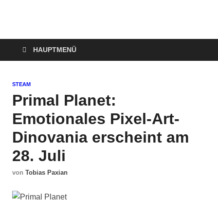
Technoloki: Gaming
Technoloki: Dein Gaming- und Entertainment News-Portal für
Blockbuster, Indie-Perlen und Retro-Klassiker.
und Entertainment
HAUPTMENÜ
News
STEAM
Primal Planet:
Emotionales Pixel-Art-
Dinovania erscheint am
28. Juli
von
Tobias Paxian