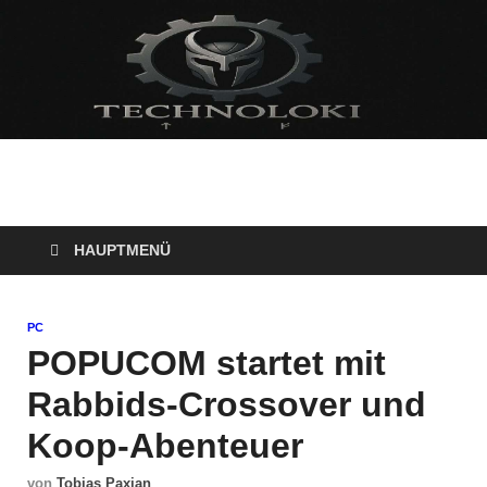
Technoloki: Gaming
Technoloki: Dein Gaming- und Entertainment News-Portal für
Blockbuster, Indie-Perlen und Retro-Klassiker.
und Entertainment
HAUPTMENÜ
News
PC
POPUCOM startet mit
Rabbids-Crossover und
Koop-Abenteuer
von
Tobias Paxian