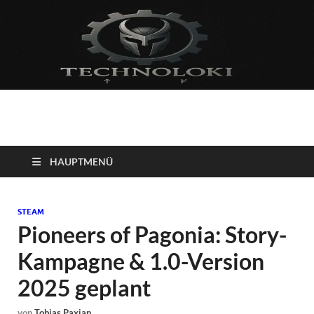
Technoloki: Gaming
Technoloki: Dein Gaming- und Entertainment News-Portal für
Blockbuster, Indie-Perlen und Retro-Klassiker.
und Entertainment
HAUPTMENÜ
News
STEAM
Pioneers of Pagonia: Story-
Kampagne & 1.0-Version
2025 geplant
von
Tobias Paxian