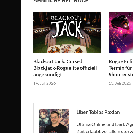
ÄHNLICHE BEITRÄGE
Blackout Jack: Cursed
Rogue Ecli
Blackjack-Roguelite offiziell
Termin für
angekündigt
Shooter st
14. Juli 2026
13. Juli 2026
Über Tobias Paxian
Ultima Online und Dark Age 
Zeit erlaubt vor allem stor