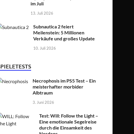
im Juli
13. Juli 2026
Subnautica 2 feiert
Meilenstein: 5 Millionen
Verkäufe und großes Update
10. Juli 2026
SPIELETESTS
Necrophosis im PS5 Test – Ein
meisterhafter morbider
Albtraum
3. Juni 2026
Test: Will: Follow the Light –
Eine emotionale Segelreise
durch die Einsamkeit des
Nordens