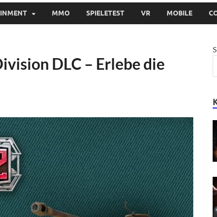
AINMENT
MMO
SPIELETEST
VR
MOBILE
C
S
ivision DLC – Erlebe die