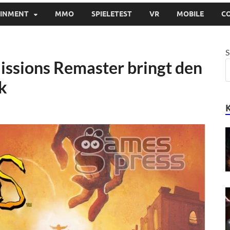
AINMENT
MMO
SPIELETEST
VR
MOBILE
C
S
issions Remaster bringt den
k