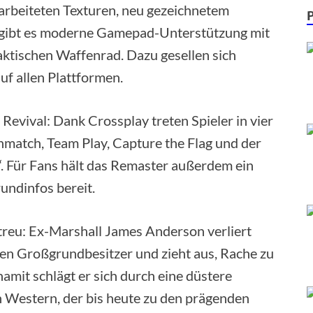
rbeiteten Texturen, neu gezeichnetem
 gibt es moderne Gamepad-Unterstützung mit
ktischen Waffenrad. Dazu gesellen sich
f allen Plattformen.
Revival: Dank Crossplay treten Spieler in vier
match, Team Play, Capture the Flag und der
n“. Für Fans hält das Remaster außerdem ein
ndinfos bereit.
l treu: Ex-Marshall James Anderson verliert
sen Großgrundbesitzer und zieht aus, Rache zu
mit schlägt er sich durch eine düstere
n Western, der bis heute zu den prägenden