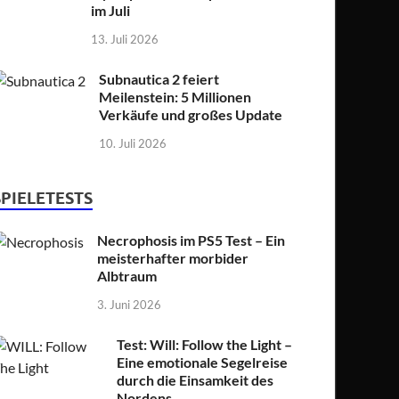
im Juli
13. Juli 2026
Subnautica 2 feiert
Meilenstein: 5 Millionen
Verkäufe und großes Update
10. Juli 2026
SPIELETESTS
Necrophosis im PS5 Test – Ein
meisterhafter morbider
Albtraum
3. Juni 2026
Test: Will: Follow the Light –
Eine emotionale Segelreise
durch die Einsamkeit des
Nordens