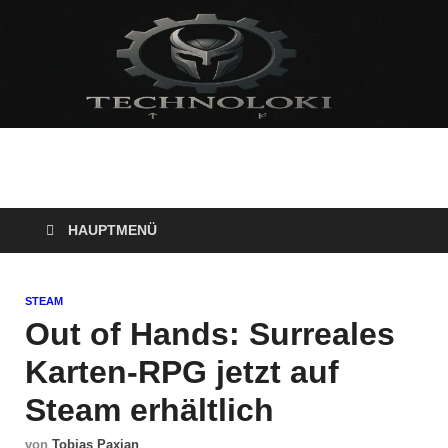
Technoloki: Gaming
Technoloki: Dein Gaming- und Entertainment News-Portal für
Blockbuster, Indie-Perlen und Retro-Klassiker.
und Entertainment
HAUPTMENÜ
News
STEAM
Out of Hands: Surreales
Karten-RPG jetzt auf
Steam erhältlich
von
Tobias Paxian