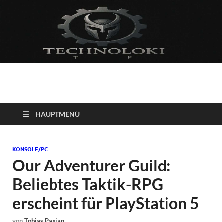
Technoloki: Gaming
Technoloki: Dein Gaming- und Entertainment News-Portal für
Blockbuster, Indie-Perlen und Retro-Klassiker.
und Entertainment
HAUPTMENÜ
News
KONSOLE/PC
Our Adventurer Guild:
Beliebtes Taktik-RPG
erscheint für PlayStation 5
von
Tobias Paxian