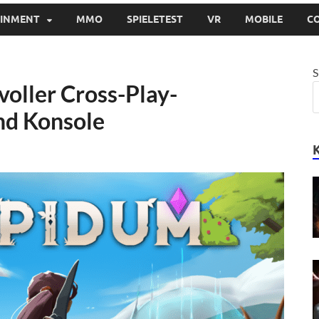
AINMENT
MMO
SPIELETEST
VR
MOBILE
C
S
voller Cross-Play-
nd Konsole