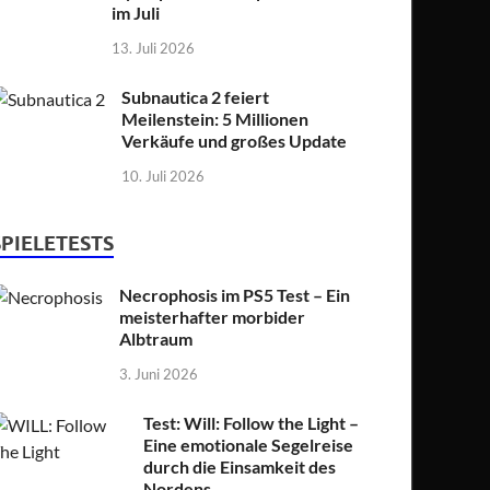
im Juli
13. Juli 2026
Subnautica 2 feiert
Meilenstein: 5 Millionen
Verkäufe und großes Update
10. Juli 2026
SPIELETESTS
Necrophosis im PS5 Test – Ein
meisterhafter morbider
Albtraum
3. Juni 2026
Test: Will: Follow the Light –
Eine emotionale Segelreise
durch die Einsamkeit des
Nordens