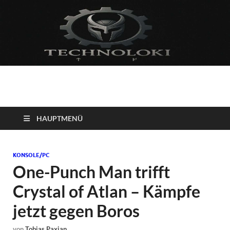
Technoloki: Gaming
Technoloki: Dein Gaming- und Entertainment News-Portal für
Blockbuster, Indie-Perlen und Retro-Klassiker.
und Entertainment
HAUPTMENÜ
News
KONSOLE/PC
One-Punch Man trifft
Crystal of Atlan – Kämpfe
jetzt gegen Boros
von
Tobias Paxian