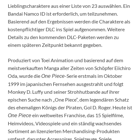
Lieblingscharaktere aus einer Liste von 23 auswählen. Ein
Bandai Namco ID ist erforderlich, um teilzunehmen.
Basierend auf den Ergebnissen werden die Charaktere als
kostenpflichtiger DLC ins Spiel aufgenommen. Weitere
Details zu den kommenden DLC-Paketen werden zu
einem späteren Zeitpunkt bekannt gegeben.
Produziert von Toei Animation und basierend auf dem
meistverkauften Manga aller Zeiten von Schöpfer Eiichiro
Oda, wurde die
-Serie erstmals im Oktober
One Piece
1999 im japanischen Fernsehen ausgestrahlt und folgt
Monkey D. Luffy und seiner Strohhutbande auf ihrer
epischen Suche nach „One Piece“, dem legendären Schatz
des ehemaligen Königs der Piraten, Gol D. Roger. Heute ist
ein weltweites Franchise, das 15 Spielfilme,
One Piece
Heimvideos, Videospiele und ein ständig wachsendes
Sortiment an lizenzierten Merchandising-Produkten
umfasst, darunter Accessoires, Spielzeuge, Spiele,