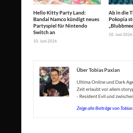
Hello Kitty Party Land:
Ab in die 
Bandai Namco kündigt neues
Pokopia st
Partyspiel für Nintendo
„Blubbmeer
Switch an
10. Juni 2026
10. Juni 2026
Über Tobias Paxian
Ultima Online und Dark Age 
Zeit erlaubt vor allem stor
- Resident Evil und zwische
Zeige alle Beiträge von Tobia