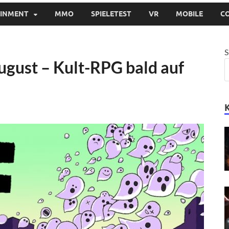
AINMENT
MMO
SPIELETEST
VR
MOBILE
C
S
ugust – Kult-RPG bald auf