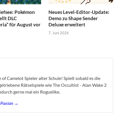
Tiefsee: Pokémon
Neues Level-Editor-Update:
ellt DLC
Demo zu Shape Sender
ia“ für August vor
Deluxe erweitert
7. Juni 2026
of Camelot Spieler alter Schule! Spielt sobald es die
ygetriebene Rätselspiele wie The Occultist - Alan Wake 2
ndurch gerne mal ein Roguelike.
s Paxian →