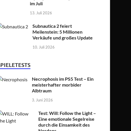
im Juli
13. Juli 2026
Subnautica 2 feiert
Meilenstein: 5 Millionen
Verkäufe und großes Update
10. Juli 2026
SPIELETESTS
Necrophosis im PS5 Test – Ein
meisterhafter morbider
Albtraum
3. Juni 2026
Test: Will: Follow the Light –
Eine emotionale Segelreise
durch die Einsamkeit des
Nordens