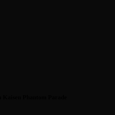
ster, Indie-Perlen und Retro-Klassiker.
su Kaisen Phantom Parade