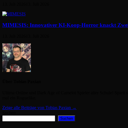
13. Juli 2026
13. Juli 2026
MIMESIS: Innovativer KI-Koop-Horror knackt Zwei
13. Juli 2026
13. Juli 2026
Über Tobias Paxian
Ultima Online und Dark Age of Camelot Spieler alter Schule! Spielt s
mal ein Roguelike.
Zeige alle Beiträge von Tobias Paxian →
Suchen
Suchen