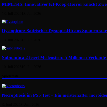
MIMESIS: Innovativer KI-Koop-Horror knackt Zwei
13. Juli 2026
13. Juli 2026
Dystopicon: Satirischer Dystopie-Hit aus Spanien start
13. Juli 2026
13. Juli 2026
Subnautica 2 feiert Meilenstein: 5 Millionen Verkäuf
10. Juli 2026
10. Juli 2026
Spieletests
Necrophosis im PS5 Test – Ein meisterhafter morbid
3. Juni 2026
3. Juni 2026