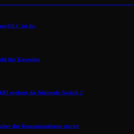
uer-DLC ist da
ald für Konsolen
I erobert die Nintendo Switch 2
ter der Konquistadoren startet