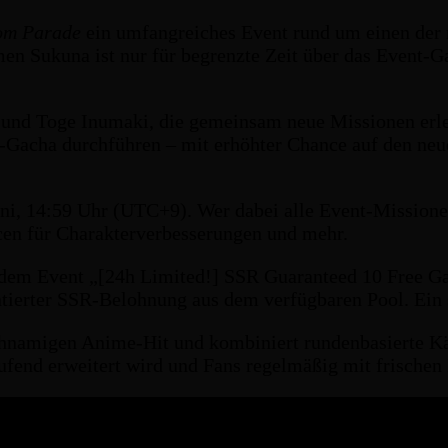
om Parade
ein umfangreiches Event rund um einen der 
 Sukuna ist nur für begrenzte Zeit über das Event-Gac
n und Toge Inumaki, die gemeinsam neue Missionen erle
-Gacha durchführen – mit erhöhter Chance auf den neu
uni, 14:59 Uhr (UTC+9). Wer dabei alle Event-Missione
rcen für Charakterverbesserungen und mehr.
t dem Event „[24h Limited!] SSR Guaranteed 10 Free Ga
tierter SSR-Belohnung aus dem verfügbaren Pool. Ein s
chnamigen Anime-Hit und kombiniert rundenbasierte Käm
ufend erweitert wird und Fans regelmäßig mit frischen 