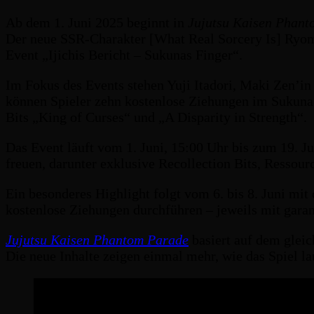
Ab dem 1. Juni 2025 beginnt in
Jujutsu Kaisen Phant
Der neue SSR-Charakter [What Real Sorcery Is] Ryomen
Event „Ijichis Bericht – Sukunas Finger“.
Im Fokus des Events stehen Yuji Itadori, Maki Zen’i
können Spieler zehn kostenlose Ziehungen im Sukuna
Bits „King of Curses“ und „A Disparity in Strength“.
Das Event läuft vom 1. Juni, 15:00 Uhr bis zum 19. J
freuen, darunter exklusive Recollection Bits, Ressou
Ein besonderes Highlight folgt vom 6. bis 8. Juni mi
kostenlose Ziehungen durchführen – jeweils mit garan
Jujutsu Kaisen Phantom Parade
basiert auf dem glei
Die neue Inhalte zeigen einmal mehr, wie das Spiel la