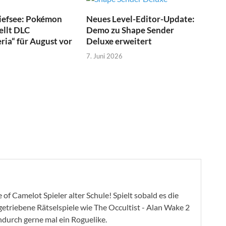
Tiefsee: Pokémon
Neues Level-Editor-Update:
ellt DLC
Demo zu Shape Sender
ia“ für August vor
Deluxe erweitert
7. Juni 2026
of Camelot Spieler alter Schule! Spielt sobald es die
ygetriebene Rätselspiele wie The Occultist - Alan Wake 2
ndurch gerne mal ein Roguelike.