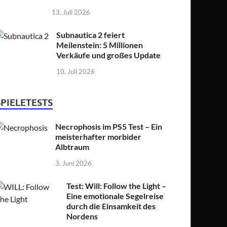
13. Juli 2026
Subnautica 2 feiert
Meilenstein: 5 Millionen
Verkäufe und großes Update
10. Juli 2026
SPIELETESTS
Necrophosis im PS5 Test – Ein
meisterhafter morbider
Albtraum
3. Juni 2026
Test: Will: Follow the Light –
Eine emotionale Segelreise
durch die Einsamkeit des
Nordens