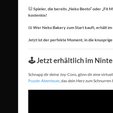
🐱
Spieler, die bereits „Neko Bento“ oder „Fit 
kostenlos!
🍱
Wer Neko Bakery zum Start kauft, erhält im 
Jetzt ist der perfekte Moment, in die knuspri
🕹️
Jetzt erhältlich im Nin
Schnapp dir deine Joy-Cons, gönn dir eine virtue
Puzzle-Abenteuer
, das dein Herz zum Schnurren 