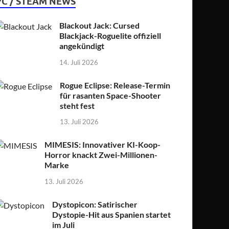
PC / STEAM NEWS
Blackout Jack: Cursed
Blackjack-Roguelite offiziell
angekündigt
14. Juli 2026
Rogue Eclipse: Release-Termin
für rasanten Space-Shooter
steht fest
13. Juli 2026
MIMESIS: Innovativer KI-Koop-
Horror knackt Zwei-Millionen-
Marke
13. Juli 2026
Dystopicon: Satirischer
Dystopie-Hit aus Spanien startet
im Juli