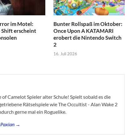
ror im Motel:
Bunter Rollspaß im Oktober:
Shift erscheint
Once Upon A KATAMARI
onsolen
erobert die Nintendo Switch
2
16. Juli 2026
of Camelot Spieler alter Schule! Spielt sobald es die
ygetriebene Rätselspiele wie The Occultist - Alan Wake 2
ndurch gerne mal ein Roguelike.
s Paxian →