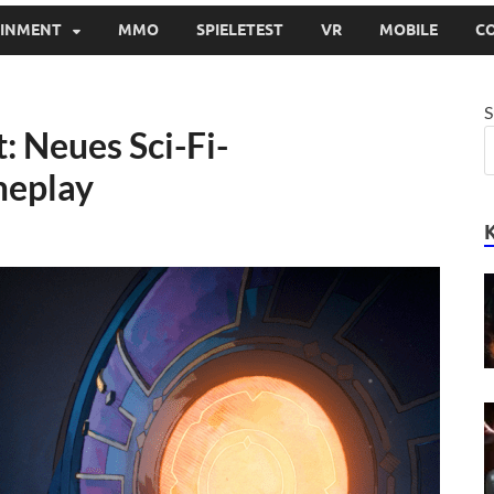
AINMENT
MMO
SPIELETEST
VR
MOBILE
C
S
: Neues Sci-Fi-
meplay