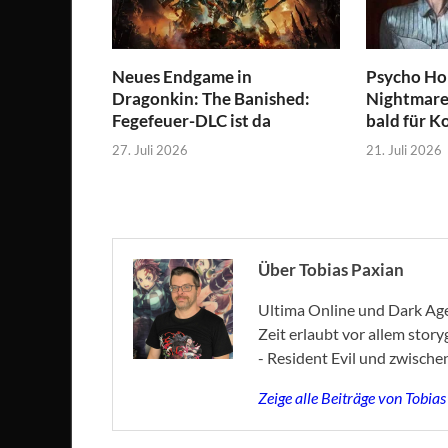
Neues Endgame in
Psycho Hor
Dragonkin: The Banished:
Nightmare 
Fegefeuer-DLC ist da
bald für K
27. Juli 2026
21. Juli 2026
Über Tobias Paxian
Ultima Online und Dark Age 
Zeit erlaubt vor allem stor
- Resident Evil und zwische
Zeige alle Beiträge von Tobia