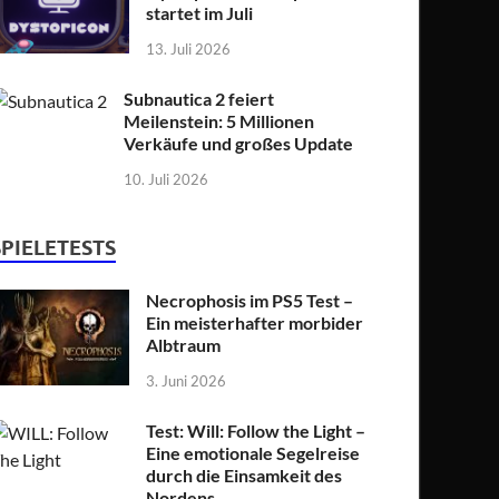
startet im Juli
13. Juli 2026
Subnautica 2 feiert
Meilenstein: 5 Millionen
Verkäufe und großes Update
10. Juli 2026
SPIELETESTS
Necrophosis im PS5 Test –
Ein meisterhafter morbider
Albtraum
3. Juni 2026
Test: Will: Follow the Light –
Eine emotionale Segelreise
durch die Einsamkeit des
Nordens