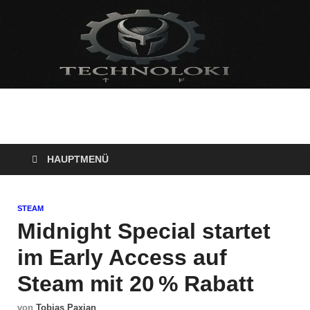
Technoloki: Gaming
Technoloki: Dein Gaming- und Entertainment News-Portal für
Blockbuster, Indie-Perlen und Retro-Klassiker.
und Entertainment
HAUPTMENÜ
News
STEAM
Midnight Special startet
im Early Access auf
Steam mit 20 % Rabatt
von
Tobias Paxian