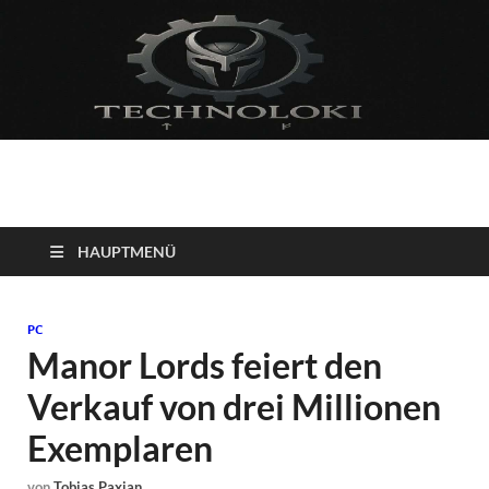
Technoloki: Gaming
Technoloki: Dein Gaming- und Entertainment News-Portal für
Blockbuster, Indie-Perlen und Retro-Klassiker.
und Entertainment
HAUPTMENÜ
News
PC
Manor Lords feiert den
Verkauf von drei Millionen
Exemplaren
von
Tobias Paxian