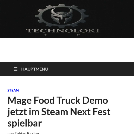
Technoloki: Gaming
Technoloki: Dein Gaming- und Entertainment News-Portal für
Blockbuster, Indie-Perlen und Retro-Klassiker.
und Entertainment
HAUPTMENÜ
News
STEAM
Mage Food Truck Demo
jetzt im Steam Next Fest
spielbar
von
Tobias Paxian