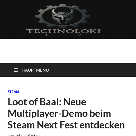
Technoloki: Gaming
Technoloki: Dein Gaming- und Entertainment News-Portal für
Blockbuster, Indie-Perlen und Retro-Klassiker.
und Entertainment
HAUPTMENÜ
News
STEAM
Loot of Baal: Neue
Multiplayer-Demo beim
Steam Next Fest entdecken
von
Tobias Paxian