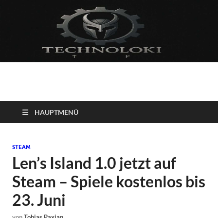
Technoloki: Gaming
Technoloki: Dein Gaming- und Entertainment News-Portal für
Blockbuster, Indie-Perlen und Retro-Klassiker.
und Entertainment
HAUPTMENÜ
News
STEAM
Len’s Island 1.0 jetzt auf
Steam – Spiele kostenlos bis
23. Juni
von
Tobias Paxian