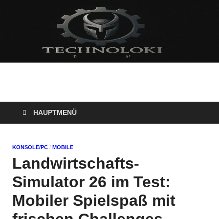
Technoloki: Gaming
Technoloki: Dein Gaming- und Entertainment News-Portal für
Blockbuster, Indie-Perlen und Retro-Klassiker.
und Entertainment
HAUPTMENÜ
News
KONSOLE/PC
/
MOBILE
Landwirtschafts-
Simulator 26 im Test:
Mobiler Spielspaß mit